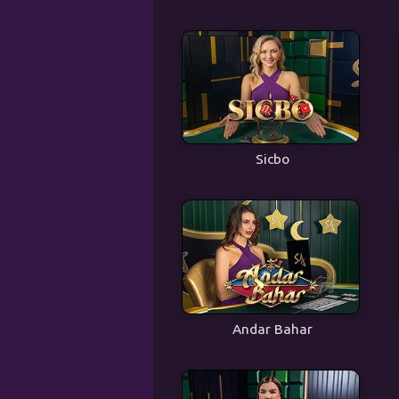
Sicbo
Andar Bahar