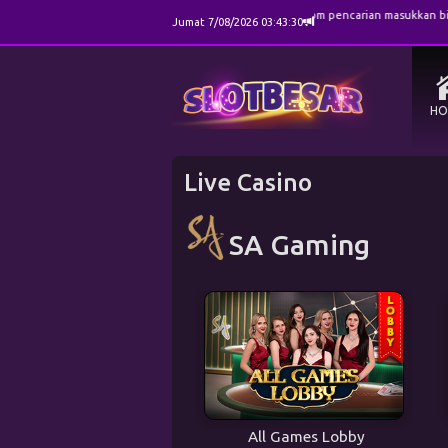
tara bisa melalui Bing / Yahoo, Caranya pada kolom pencarian masukkan bing.com / 
Jumat 7/08/2026 03:43:31
HO
Live Casino
SA Gaming
All Games Lobby